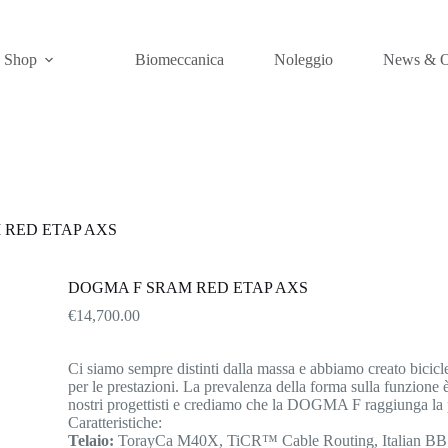
e Shop
Biomeccanica
Noleggio
News & O
 RED ETAP AXS
DOGMA F SRAM RED ETAP AXS
€
14,700.00
Ci siamo sempre distinti dalla massa e abbiamo creato bicicle
per le prestazioni. La prevalenza della forma sulla funzione è
nostri progettisti e crediamo che la DOGMA F raggiunga la pe
Caratteristiche:
Telaio:
TorayCa M40X, TiCR™ Cable Routing, Italian BB