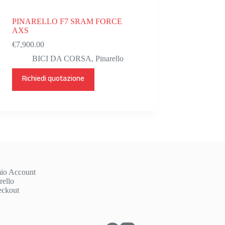
PINARELLO F7 SRAM FORCE
AXS
€
7,900.00
BICI DA CORSA
,
Pinarello
Questo
Richiedi quotazione
prodotto
ha
più
varianti.
Le
opzioni
possono
essere
scelte
nella
pagina
mio Account
del
rello
prodotto
ckout