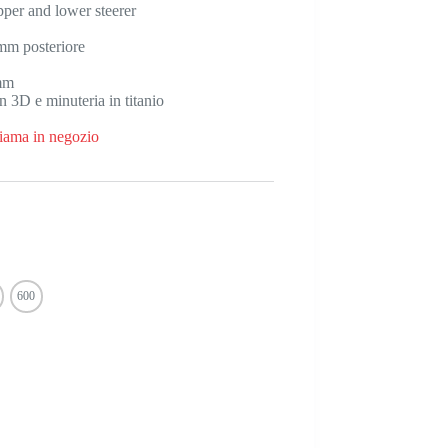
er and lower steerer
mm posteriore
mm
n 3D e minuteria in titanio
iama in negozio
600