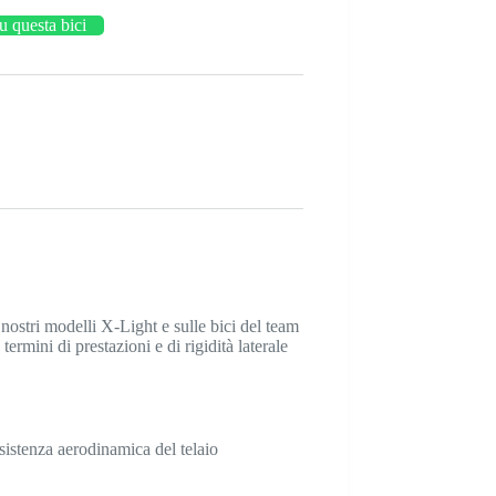
su questa bici
ostri modelli X-Light e sulle bici del team
rmini di prestazioni e di rigidità laterale
esistenza aerodinamica del telaio