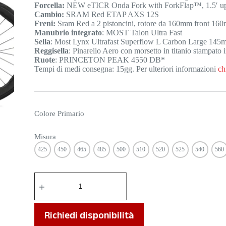
Forcella:
NEW eTICR Onda Fork with ForkFlap™, 1.5′ upp
Cambio:
SRAM Red ETAP AXS 12S
Freni:
Sram Red a 2 pistoncini, rotore da 160mm front 160
Manubrio integrato
: MOST Talon Ultra Fast
Sella
: Most Lynx Ultrafast Superflow L Carbon Large 145
Reggisella
: Pinarello Aero con morsetto in titanio stampato i
Ruote
: PRINCETON PEAK 4550 DB*
Tempi di medi consegna: 15gg. Per ulteriori informazioni
ch
Colore Primario
Misura
425
450
465
485
500
510
520
525
540
560
DOGMA
F
SRAM
RED
ETAP
Richiedi disponibilità
AXS