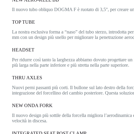
Il nuovo tubo obliquo DOGMA F è ruotato di 3,5°, per creare una
TOP TUBE
La nostra esclusiva forma a “naso” del tubo sterzo, introdotta p
mm con un design più snello per migliorare la penetrazione aerod
HEADSET
Per ridurre così tanto la larghezza abbiamo dovuto progettare un 
più larga nella parte inferiore e più stretta nella parte superiore.
THRU AXLES
Nuovi perni passanti più corti. Il bullone sul lato destro della forc
integrazione del forcellino del cambio posteriore. Questa soluzion
NEW ONDA FORK
Il nuovo design più sottile della forcella migliora l’aerodinamica 
velocità in discesa.
INTEGRATED SEAT POST CLAMP