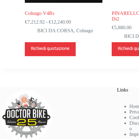
Colnago V4Rs
PINARELLO
Di2
Fascia
€
7,212.92
-
€
12,240.00
di
€
5,880.00
BICI DA CORSA
,
Colnago
prezzo:
BICI 
da
€7,212.92
Questo
Questo
Richiedi quotazione
Richiedi q
a
prodotto
prodotto
€12,240.00
ha
ha
più
più
varianti.
varianti.
Le
Le
opzioni
opzioni
possono
possono
essere
essere
Links
scelte
scelte
nella
nella
pagina
pagina
Hom
del
del
Priv
prodotto
prodotto
Cook
Disc
o
Impr