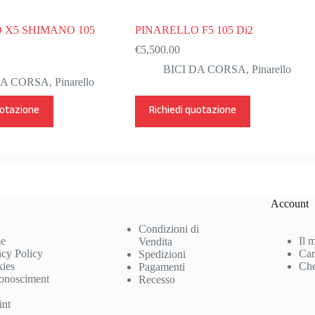
 X5 SHIMANO 105
PINARELLO F5 105 Di2
€
5,500.00
BICI DA CORSA
,
Pinarello
DA CORSA
,
Pinarello
Questo
uotazione
Richiedi quotazione
prodotto
ha
più
varianti.
Le
opzioni
possono
essere
Account
scelte
nella
Condizioni di
pagina
e
Il 
Vendita
del
acy Policy
Car
Spedizioni
prodotto
ies
Che
Pagamenti
onosciment
Recesso
int