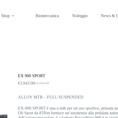
e Shop
Biomeccanica
Noleggio
News & O
EX 900 SPORT
€
3,943.00
€
4,584.00
Il
Il
prezzo
prezzo
originale
attuale
ALLOY MTB – FULL SUSPENDED
era:
è:
€4,584.00.
€3,943.00.
EX-900 SPORT è una e-mtb per un uso sportivo, pensata per il
Oli Sport da 85Nm fornisce un’assistenza alla pedalata natural
dell’azione muscolare. La batteria PowerNine 900 è in grad