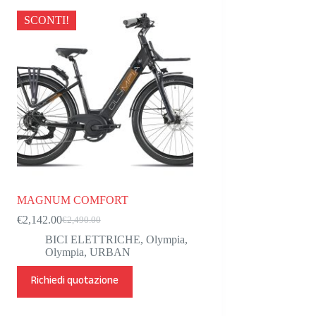
SCONTI!
MAGNUM COMFORT
€
2,142.00
€
2,490.00
Il
Il
prezzo
prezzo
BICI ELETTRICHE
,
Olympia
,
originale
attuale
Olympia
,
URBAN
era:
è:
Questo
€2,490.00.
€2,142.00.
Richiedi quotazione
prodotto
ha
più