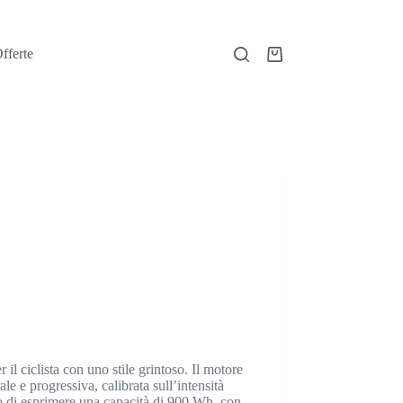
fferte
Carrello
 ciclista con uno stile grintoso. Il motore
e e progressiva, calibrata sull’intensità
o di esprimere una capacità di 900 Wh, con