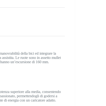
anovrabilità della bici ed integrare la
a assistita. Le ruote sono in assetto mullet
lla hanno un’escursione di 160 mm.
i potenza superiore alla media, consentendo
assionato, permettendogli di godersi a
nte di energia con un caricatore adatto.