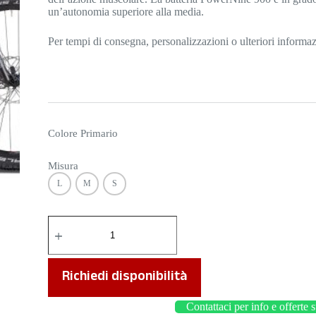
un’autonomia superiore alla media.
Per tempi di consegna, personalizzazioni o ulteriori informa
Colore Primario
Misura
L
M
S
EX
900
SPORT
quantità
Richiedi disponibilità
Contattaci per info e offerte 