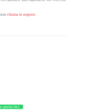
zioni
chiama in negozio
su questa bici