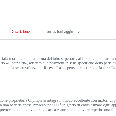
Descrizione
Informazioni aggiuntive
stato modificato nella forma del tubo superiore, al fine di aumentare la m
rio «Electric fit», adattato alle posizioni in sella specifiche della pedalat
a spinta e la scorrevolezza in discesa. La sospensione centrale e la force
ettazione proprietaria Olympia si integra in modo eccellente con motori d
con una batteria come PowerNine 900 è in grado di entusiasmare ogni app
 preoccupazione di vedere la carica esaurirsi e di dovere reperire una fo