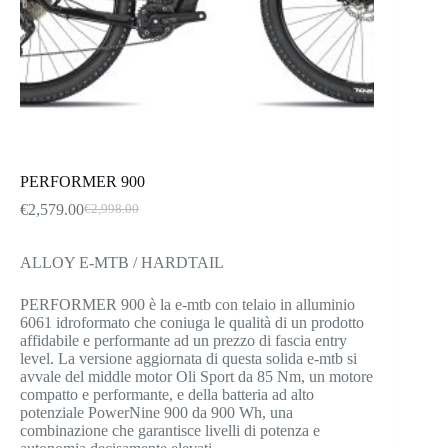
PERFORMER 900
€
2,579.00
€
2,998.00
Il
Il
prezzo
prezzo
originale
attuale
ALLOY E-MTB / HARDTAIL
era:
è:
€2,998.00.
€2,579.00.
PERFORMER 900 è la e-mtb con telaio in alluminio
6061 idroformato che coniuga le qualità di un prodotto
affidabile e performante ad un prezzo di fascia entry
level. La versione aggiornata di questa solida e-mtb si
avvale del middle motor Oli Sport da 85 Nm, un motore
compatto e performante, e della batteria ad alto
potenziale PowerNine 900 da 900 Wh, una
combinazione che garantisce livelli di potenza e