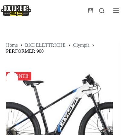
Salta
al
Carrello
contenuto
Home
BICI ELETTRICHE
Olympia
PERFORMER 900
SCONTI!