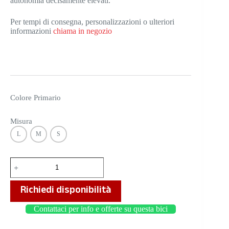
autonomia decisamente elevati.
Per tempi di consegna, personalizzazioni o ulteriori
informazioni
chiama in negozio
Colore Primario
Misura
L
M
S
PERFORMER
900
quantità
Richiedi disponibilità
Contattaci per info e offerte su questa bici